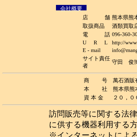
会社概要
店 舗
熊本県熊本
取扱商品
酒類買取
096-360-
電 話
U R L
http://www
E - mail
info@mang
サイト責任
守田 俊
者
商 号
萬石酒販
本 社
熊本県熊
資 本 金
２０，０
訪問販売等に関する法律
に供する機器利用する
※インターネットによ